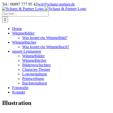
Zum
Tel.: 06897 777 95 42
|
wir@schanz-partner.de
Inhalt
springen
Suche
nach:
Home
Wimmelbilder
Was kostet ein Wimmelbild?
Wimmelbücher
Was kostet ein Wimmelbuch?
unsere Leistungen
Wimmelbilder
Wimmelbücher
Bildergeschichten
Character Design
Logogestaltung
Printwerbung
Buchgestaltung
Fotografie
Kontakt
Illustration