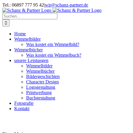
Zum
Tel.: 06897 777 95 42
|
wir@schanz-partner.de
Inhalt
springen
Suche
nach:
Home
Wimmelbilder
Was kostet ein Wimmelbild?
Wimmelbücher
Was kostet ein Wimmelbuch?
unsere Leistungen
Wimmelbilder
Wimmelbücher
Bildergeschichten
Character Design
Logogestaltung
Printwerbung
Buchgestaltung
Fotografie
Kontakt