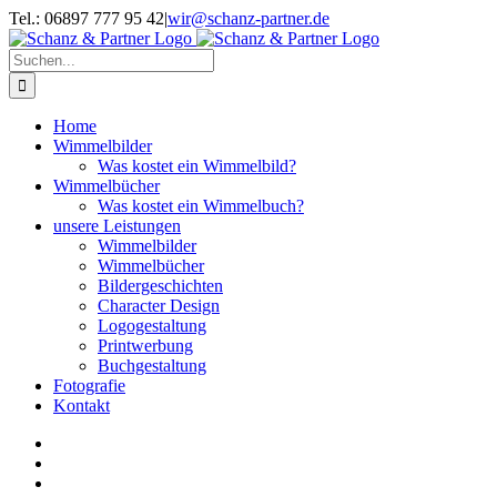
Zum
Tel.: 06897 777 95 42
|
wir@schanz-partner.de
Inhalt
springen
Suche
nach:
Home
Wimmelbilder
Was kostet ein Wimmelbild?
Wimmelbücher
Was kostet ein Wimmelbuch?
unsere Leistungen
Wimmelbilder
Wimmelbücher
Bildergeschichten
Character Design
Logogestaltung
Printwerbung
Buchgestaltung
Fotografie
Kontakt
View
Larger
View
Image
Larger
View