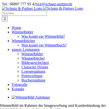
Zum
Tel.: 06897 777 95 42
|
wir@schanz-partner.de
Inhalt
springen
Suche
nach:
Home
Wimmelbilder
Was kostet ein Wimmelbild?
Wimmelbücher
Was kostet ein Wimmelbuch?
unsere Leistungen
Wimmelbilder
Wimmelbücher
Bildergeschichten
Character Design
Logogestaltung
Printwerbung
Buchgestaltung
Fotografie
Kontakt
View
Larger
Wimmelbild im Rahmen der Imagewerbung und Kundenbindung der
Image