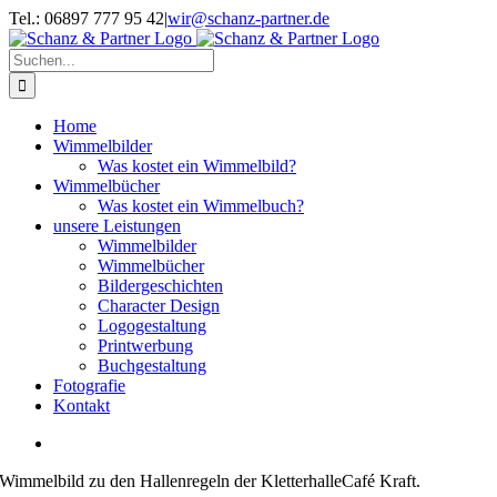
Zum
Tel.: 06897 777 95 42
|
wir@schanz-partner.de
Inhalt
springen
Suche
nach:
Home
Wimmelbilder
Was kostet ein Wimmelbild?
Wimmelbücher
Was kostet ein Wimmelbuch?
unsere Leistungen
Wimmelbilder
Wimmelbücher
Bildergeschichten
Character Design
Logogestaltung
Printwerbung
Buchgestaltung
Fotografie
Kontakt
View
Larger
Wimmelbild zu den Hallenregeln der KletterhalleCafé Kraft.
Image