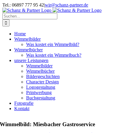
Zum
Tel.: 06897 777 95 42
|
wir@schanz-partner.de
Inhalt
springen
Suche
nach:
Home
Wimmelbilder
Was kostet ein Wimmelbild?
Wimmelbücher
Was kostet ein Wimmelbuch?
unsere Leistungen
Wimmelbilder
Wimmelbücher
Bildergeschichten
Character Design
Logogestaltung
Printwerbung
Buchgestaltung
Fotografie
Kontakt
Wimmelbild: Miesbacher Gastroservice