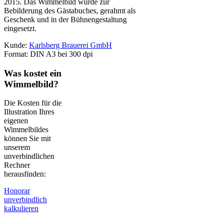
2015. Das Wimmelbild wurde zur
Bebilderung des Gästabuches, gerahmt als
Geschenk und in der Bühnengestaltung
eingesetzt.
Kunde:
Karlsberg Brauerei GmbH
Format: DIN A3 bei 300 dpi
Was kostet ein
Wimmelbild?
Die Kosten für die
Illustration Ihres
eigenen
Wimmelbildes
können Sie mit
unserem
unverbindlichen
Rechner
herausfinden:
Honorar
unverbindlich
kalkulieren