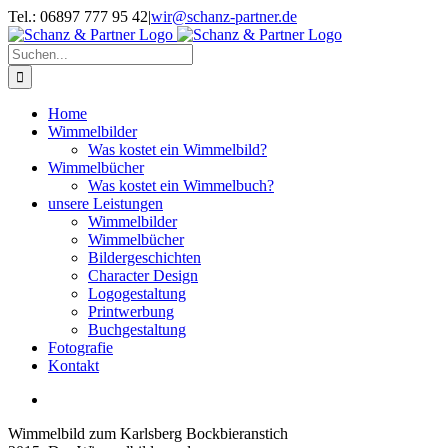
Zum
Tel.: 06897 777 95 42
|
wir@schanz-partner.de
Inhalt
springen
Suche
nach:
Home
Wimmelbilder
Was kostet ein Wimmelbild?
Wimmelbücher
Was kostet ein Wimmelbuch?
unsere Leistungen
Wimmelbilder
Wimmelbücher
Bildergeschichten
Character Design
Logogestaltung
Printwerbung
Buchgestaltung
Fotografie
Kontakt
View
Larger
Wimmelbild zum Karlsberg Bockbieranstich
Image